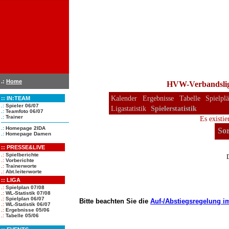
.:
Home
HVW-Verbandsliga
Kalender
Ergebnisse
Tabelle
Spielpl
::
IN:TEAM
.:
Spieler 06/07
Ligastatistik
Spielerstatistik
.:
Teamfoto 06/07
.:
Trainer
Es existi
.:
Homepage 2IDA
Sor
.:
Homepage Damen
::
PRESSE&LIVE
.:
Spielberichte
.:
Vorberichte
.:
Trainerworte
.:
Abt.leiterworte
:: LIGA
.:
Spielplan 07/08
.:
WL-Statistik 07/08
.:
Spielplan 06/07
Bitte beachten Sie die
Auf-/Abstiegsregelung im
.:
WL-Statistik 06/07
.:
Ergebnisse 05/06
.:
Tabelle 05/06