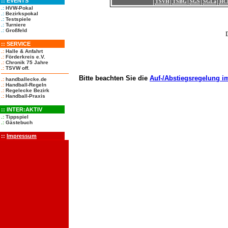
::
EVENTS
TSVH
TSBG
SGS
SGLa
HC
.:
HVW-Pokal
.:
Bezirkspokal
.:
Testspiele
.:
Turniere
.:
Großfeld
::
SERVICE
.:
Halle & Anfahrt
.:
Förderkreis e.V.
.:
Chronik 75 Jahre
.:
TSVW off.
Bitte beachten Sie die
Auf-/Abstiegsregelung im
.:
handballecke.de
.:
Handball-Regeln
.:
Regelecke Bezirk
.:
Handball-Praxis
::
INTER:AKTIV
.:
Tippspiel
.:
Gästebuch
::
Impressum