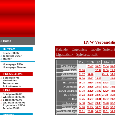
.:
Home
HVW-Verbandsliga
Kalender
Ergebnisse
Tabelle
Spielpl
::
IN:TEAM
.:
Spieler 06/07
Ligastatistik
Spielerstatistik
.:
Teamfoto 06/07
.:
Trainer
TSVH
TSBG
SGS
SGLa
HC
.:
Homepage 2IDA
TSV Heiningen
26:27
36:29
29:34
35:
.:
Homepage Damen
TSB Gmünd
32:28
37:32
32:30
26:
::
PRESSE&LIVE
SG Schorndorf
31:27
31:28
19:19
!
35:
.:
Spielberichte
SG Lauterstein
36:30
25:22
24:25
40:
.:
Vorberichte
HC Lustenau
28:28
33:24
38:32
27:28
.:
Trainerworte
.:
Abt.leiterworte
TV Altenstadt
29:26
28:28
23:17
27:33
30:
:: LIGA
TEAM Esslingen
33:38
20:20
31:32
32:29
48:
.:
Spielplan 07/08
TG Biberach
25:24
30:30
23:28
27:28
!
26:
.:
WL-Statistik 07/08
TB Ruit
27:25
36:37
30:31
30:32
29:
.:
Spielplan 06/07
.:
WL-Statistik 06/07
SG Lenningen
24:38
27:27
29:30
28:28
37:
.:
Ergebnisse 05/06
TG Nürtingen
34:28
31:25
!
38:29
40:29
32:
.:
Tabelle 05/06
TSV Wolfschlugen
32:21
29:28
36:29
30:31
33: