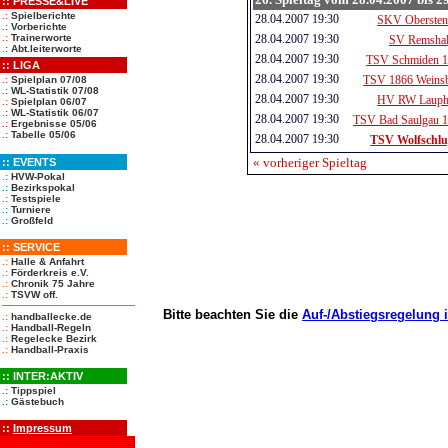
::
PRESSE&LIVE
.:
Spielberichte
28.04.2007 19:30
SKV Obersten
.:
Vorberichte
28.04.2007 19:30
.:
Trainerworte
SV Remsha
.:
Abt.leiterworte
28.04.2007 19:30
TSV Schmiden 
:: LIGA
28.04.2007 19:30
TSV 1866 Weins
.:
Spielplan 07/08
.:
WL-Statistik 07/08
28.04.2007 19:30
HV RW Lauph
.:
Spielplan 06/07
.:
WL-Statistik 06/07
28.04.2007 19:30
TSV Bad Saulgau 
.:
Ergebnisse 05/06
.:
Tabelle 05/06
28.04.2007 19:30
TSV Wolfschl
« vorheriger Spieltag
::
EVENTS
.:
HVW-Pokal
.:
Bezirkspokal
.:
Testspiele
.:
Turniere
.:
Großfeld
::
SERVICE
.:
Halle & Anfahrt
.:
Förderkreis e.V.
.:
Chronik 75 Jahre
.:
TSVW off.
Bitte beachten Sie die
Auf-/Abstiegsregelung 
.:
handballecke.de
.:
Handball-Regeln
.:
Regelecke Bezirk
.:
Handball-Praxis
::
INTER:AKTIV
.:
Tippspiel
.:
Gästebuch
::
Impressum