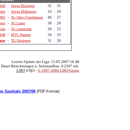
-
32
:
31
feld
Spvgg Bissingen
-
33
:
29
lden
Spvgg Möhringen
-
40
:
27
1902
SG Ober-/Unterhausen
-
38
:
26
berg
SG Lauter
-
30
:
25
eim
SG Lauterstein
-
34
:
35
1848
MTG Wangen
-
31
:
26
ugen
TG Nürtingen
Letztes Update der Liga: 15.05.2007 16:48
Dauer Berechnungen u. Seitenaufbau: 0.2507 sek.
LMO
4.0β3 -
© 1997-2004 LMO-Group
im Spieljahr 2007/08
(PDF-Format)