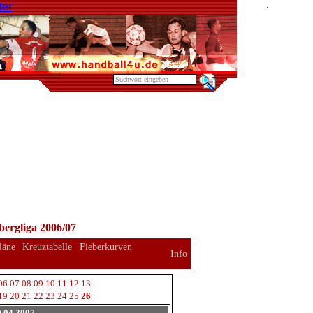
ergliga 2006/07
läne
Kreuztabelle
Fieberkurven
Info
06
07
08
09
10
11
12
13
19
20
21
22
23
24
25
26
9.04.2007