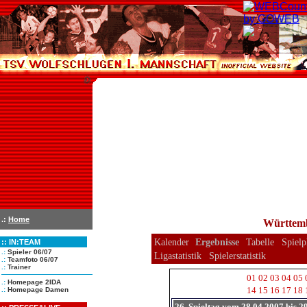
.:
Home
Württemb
Kalender
Ergebnisse
Tabelle
Spielp
::
IN:TEAM
.:
Spieler 06/07
Ligastatistik
Spielerstatistik
.:
Teamfoto 06/07
.:
Trainer
01
02
03
04
05
.:
Homepage 2IDA
14
15
16
17
18
.:
Homepage Damen
26. Spieltag vom 28.04.2007 bis 2