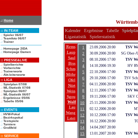
.:
Home
Württembe
Kalender
Ergebnisse
Tabelle
Spielpl
::
IN:TEAM
.:
Spieler 06/07
Ligastatistik
Spielerstatistik
.:
Teamfoto 06/07
.:
Trainer
Rems
1
23.09.2006 20:00
TSV Wo
.:
Homepage 2IDA
Laup
.:
Homepage Damen
2
30.09.2006 20:00
SG Ober-/U
Saul
3
08.10.2006 17:00
TSV Wo
::
PRESSE&LIVE
Biss
.:
Spielberichte
4
14.10.2006 19:30
HV RW
.:
Vorberichte
Schm
5
22.10.2006 17:00
TSV Wo
.:
Trainerworte
Möhr
.:
Abt.leiterworte
6
29.10.2006 17:00
TSV Sch
Ofel
:: LIGA
7
04.11.2006 20:00
TSV Wo
.:
Spielplan 07/08
Nürt
.:
WL-Statistik 07/08
8
12.11.2006 17:00
TSV Wo
Wein
.:
Spielplan 06/07
.:
WL-Statistik 06/07
Sgou
9
19.11.2006 17:00
SKV Ob
.:
Ergebnisse 05/06
Wolf
.:
Tabelle 05/06
10
25.11.2006 20:00
TSV Wo
Lau
11
02.12.2006 20:00
M
::
EVENTS
Wang
.:
HVW-Pokal
12
10.12.2006 17:00
TSV Wo
Lstei
.:
Bezirkspokal
13
16.12.2006 20:00
TG
.:
Testspiele
.:
Turniere
14
14.04.2007 20:00
.:
Großfeld
15
13.01.2007 20:00
TSV Wo
::
SERVICE