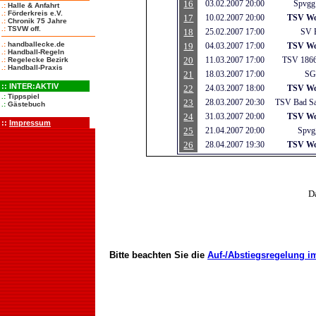
16
03.02.2007 20:00
Spvgg
.:
Halle & Anfahrt
.:
Förderkreis e.V.
17
10.02.2007 20:00
TSV Wo
.:
Chronik 75 Jahre
.:
TSVW off.
18
25.02.2007 17:00
SV 
.:
handballecke.de
19
04.03.2007 17:00
TSV Wo
.:
Handball-Regeln
20
11.03.2007 17:00
TSV 1866
.:
Regelecke Bezirk
.:
Handball-Praxis
21
18.03.2007 17:00
SG 
::
INTER:AKTIV
22
24.03.2007 18:00
TSV Wo
.:
Tippspiel
23
28.03.2007 20:30
TSV Bad Sa
.:
Gästebuch
24
31.03.2007 20:00
TSV Wo
::
Impressum
25
21.04.2007 20:00
Spvg
26
28.04.2007 19:30
TSV Wo
D
Bitte beachten Sie die
Auf-/Abstiegsregelung im