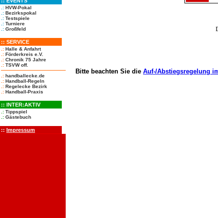
::
EVENTS
.:
HVW-Pokal
.:
Bezirkspokal
.:
Testspiele
.:
Turniere
.:
Großfeld
::
SERVICE
.:
Halle & Anfahrt
.:
Förderkreis e.V.
.:
Chronik 75 Jahre
.:
TSVW off.
Bitte beachten Sie die
Auf-/Abstiegsregelung im
.:
handballecke.de
.:
Handball-Regeln
.:
Regelecke Bezirk
.:
Handball-Praxis
::
INTER:AKTIV
.:
Tippspiel
.:
Gästebuch
::
Impressum