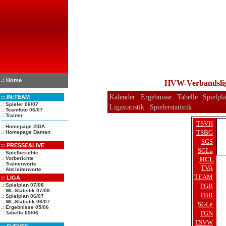
.:
Home
HVW-Verbandsliga
Kalender
Ergebnisse
Tabelle
Spielpl
::
IN:TEAM
.:
Spieler 06/07
Ligastatistik
Spielerstatistik
.:
Teamfoto 06/07
.:
Trainer
TSVH
.:
Homepage 2IDA
TSBG
.:
Homepage Damen
SGS
::
PRESSE&LIVE
SGLa
.:
Spielberichte
HCL
.:
Vorberichte
.:
Trainerworte
TVA
.:
Abt.leiterworte
TEAM
:: LIGA
TGB
.:
Spielplan 07/08
.:
WL-Statistik 07/08
TBR
.:
Spielplan 06/07
.:
WL-Statistik 06/07
SGLe
.:
Ergebnisse 05/06
TGN
.:
Tabelle 05/06
TSVW