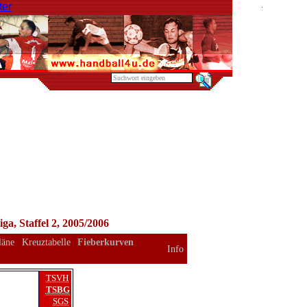
a, Staffel 2, 2005/2006
läne
Kreuztabelle
Fieberkurven
Info
TSVH
TSBG
SGS