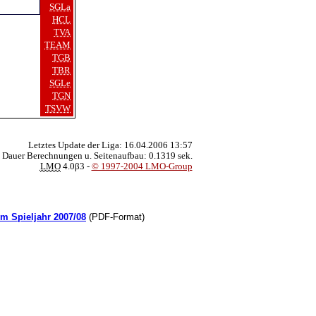
SGLa
HCL
TVA
TEAM
TGB
TBR
SGLe
TGN
TSVW
Letztes Update der Liga: 16.04.2006 13:57
Dauer Berechnungen u. Seitenaufbau: 0.1319 sek.
LMO
4.0β3 -
© 1997-2004 LMO-Group
im Spieljahr 2007/08
(PDF-Format)