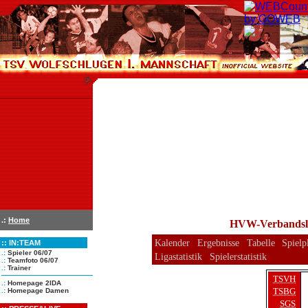
.:
Home
HVW-Verbandslig
Kalender
Ergebnisse
Tabelle
Spielp
::
IN:TEAM
.:
Spieler 06/07
Ligastatistik
Spielerstatistik
.:
Teamfoto 06/07
.:
Trainer
TSVH
.:
Homepage 2IDA
TSBG
.:
Homepage Damen
SGS