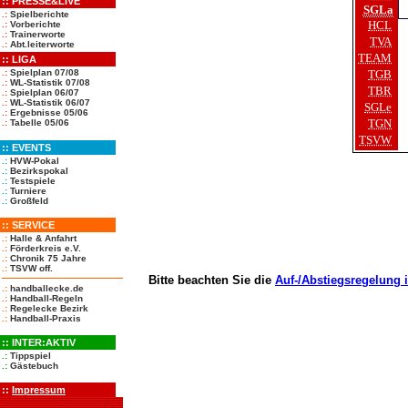
::
PRESSE&LIVE
SGLa
.:
Spielberichte
HCL
.:
Vorberichte
.:
Trainerworte
TVA
.:
Abt.leiterworte
TEAM
:: LIGA
TGB
.:
Spielplan 07/08
.:
WL-Statistik 07/08
TBR
.:
Spielplan 06/07
.:
WL-Statistik 06/07
SGLe
.:
Ergebnisse 05/06
TGN
.:
Tabelle 05/06
TSVW
::
EVENTS
.:
HVW-Pokal
.:
Bezirkspokal
.:
Testspiele
.:
Turniere
.:
Großfeld
::
SERVICE
.:
Halle & Anfahrt
.:
Förderkreis e.V.
.:
Chronik 75 Jahre
.:
TSVW off.
Bitte beachten Sie die
Auf-/Abstiegsregelung 
.:
handballecke.de
.:
Handball-Regeln
.:
Regelecke Bezirk
.:
Handball-Praxis
::
INTER:AKTIV
.:
Tippspiel
.:
Gästebuch
::
Impressum